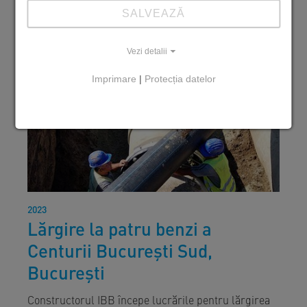
SALVEAZĂ
Vezi detalii
Imprimare
|
Protecția datelor
2023
Lărgire la patru benzi a
Centurii Bucureşti Sud,
București
Constructorul IBB începe lucrările pentru lărgirea