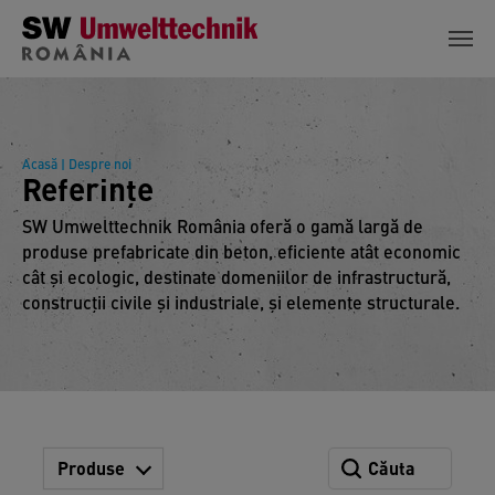
Skip to main content
Acasă
| Despre noi
Referinţe
SW Umwelttechnik România oferă o gamă largă de
produse prefabricate din beton, eficiente atât economic
cât şi ecologic, destinate domeniilor de infrastructură,
construcţii civile şi industriale, şi elemente structurale.
Produse