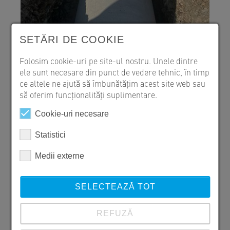
SETĂRI DE COOKIE
Folosim cookie-uri pe site-ul nostru. Unele dintre
2023
ele sunt necesare din punct de vedere tehnic, în timp
Modernizare DJ691, Timișoara
ce altele ne ajută să îmbunătățim acest site web sau
să oferim funcționalități suplimentare.
Drumul de legătură dintre municipiul Timișoara și
Cookie-uri necesare
Autostrada A1 (DJ 691, între girația Centurii…
Statistici
MAI MULT
Medii externe
SELECTEAZĂ TOT
REFUZĂ