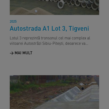
2025
Autostrada A1 Lot 3, Tigveni
Lotul 3 reprezintă tronsonul cel mai complex al
viitoarei Autostrăzi Sibiu-Pitești, deoarece va…
MAI MULT