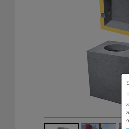
F
s
a
o