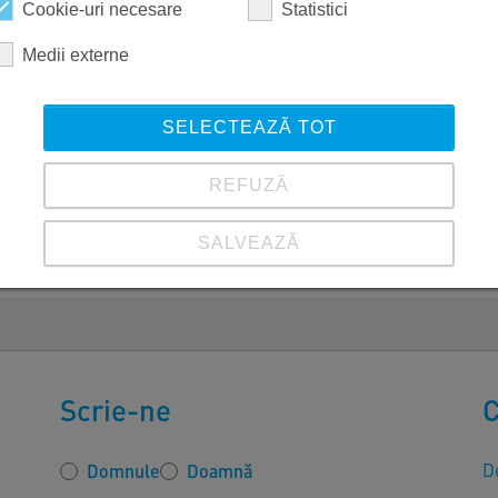
Cookie-uri necesare
Statistici
Medii externe
SELECTEAZĂ TOT
REFUZĂ
SALVEAZĂ
Vezi detalii
Imprimare
|
Protecția datelor
Scrie-ne
C
De
Domnule
Doamnă