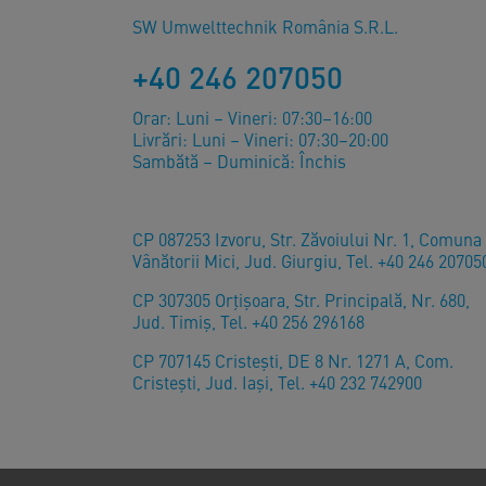
SW Umwelttechnik România S.R.L.
+40 246 207050
Orar: Luni – Vineri: 07:30–16:00
Livrări: Luni – Vineri: 07:30–20:00
Sambătă – Duminică: Închis
CP 087253 Izvoru, Str. Zăvoiului Nr. 1, Comuna
Vânătorii Mici, Jud. Giurgiu, Tel. +40 246 20705
CP 307305 Orţişoara, Str. Principală, Nr. 680,
Jud. Timiş, Tel. +40 256 296168
CP 707145 Cristești, DE 8 Nr. 1271 A, Com.
Cristești, Jud. Iași, Tel. +40 232 742900