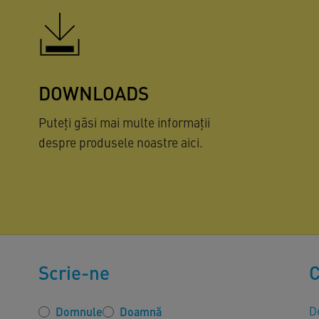
DOWNLOADS
Puteți găsi mai multe informații
despre produsele noastre aici.
Scrie-ne
C
De
Domnule
Doamnă