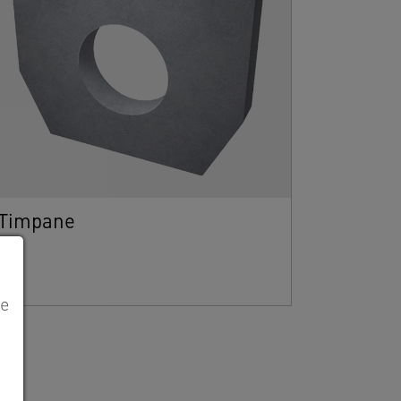
Timpane
le