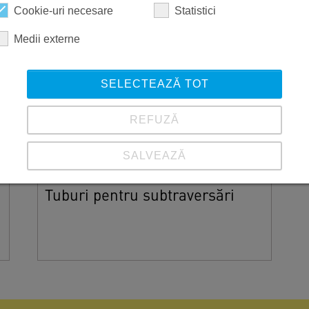
Cookie-uri necesare
Statistici
Medii externe
SELECTEAZĂ TOT
REFUZĂ
SALVEAZĂ
Vezi detalii
Tuburi pentru subtraversări
Imprimare
|
Protecția datelor