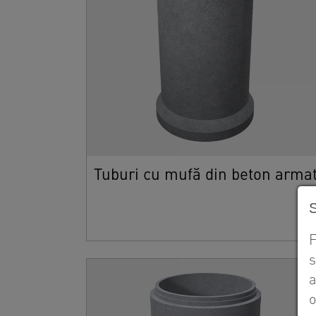
Tuburi cu mufă din beton arma
F
s
a
o