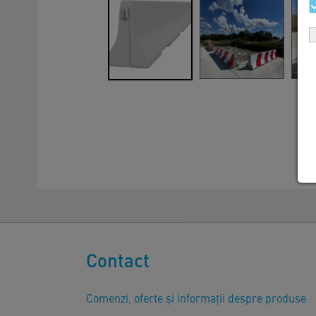
Contact
Comenzi, oferte și informații despre produse