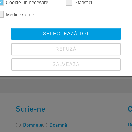
Cookie-uri necesare
Statistici
Medii externe
SELECTEAZĂ TOT
REFUZĂ
SALVEAZĂ
Vezi detalii
Imprimare
|
Protecția datelor
Scrie-ne
C
De
Domnule
Doamnă