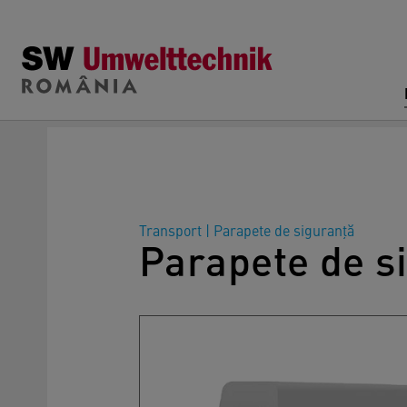
Skip to main content
Transport
|
Parapete de siguranță
Parapete de s