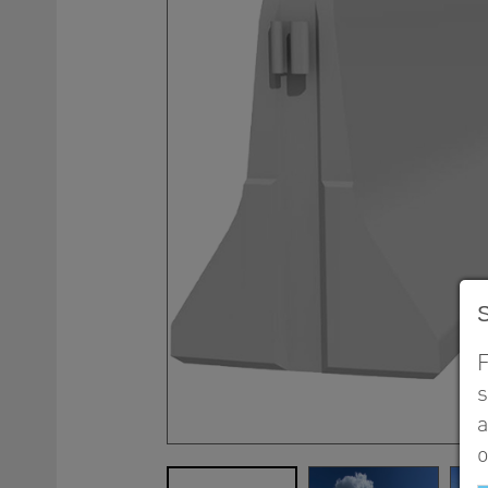
F
s
a
o