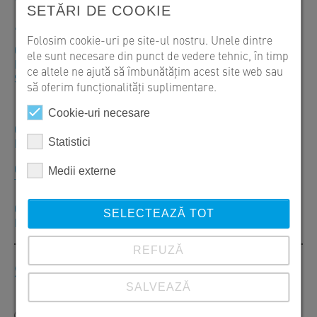
SETĂRI DE COOKIE
+40 246 207050
Folosim cookie-uri pe site-ul nostru. Unele dintre
Orar: Luni – Vineri: 07:30–16:00
ele sunt necesare din punct de vedere tehnic, în timp
Livrări: Luni – Vineri: 07:30–20:00
ce altele ne ajută să îmbunătățim acest site web sau
Sambătă – Duminică: Închis
să oferim funcționalități suplimentare.
Cookie-uri necesare
CP 087253 Izvoru, Str. Zăvoiului Nr. 1, Comuna Vânătorii
Mici, Jud. Giurgiu, Tel. +40 246 207050
Statistici
CP 307305 Orţişoara, Str. Principală, Nr. 680, Jud. Timiş,
Medii externe
Tel. +40 256 296168
CP 707145 Cristești, DE 8 Nr. 1271 A, Com. Cristești, Jud.
SELECTEAZĂ TOT
Iași, Tel. +40 232 742900
REFUZĂ
Scrie-ne
SALVEAZĂ
Domnule
Doamnă