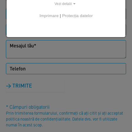
Vezi detalii
Imprimare
|
Protecția datelor
TRIMITE
* Câmpuri obligatorii
Prin trimiterea formularului, confirmați că ați citit și ați acceptat
politica noastră de confidențialitate. Datele dvs. vor fi utilizate
numai în acest scop.