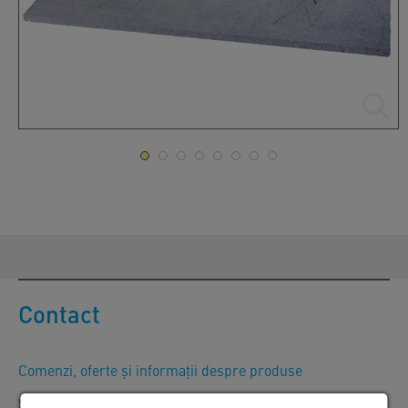
Contact
Comenzi, oferte și informații despre produse
SW Umwelttechnik România S.R.L.