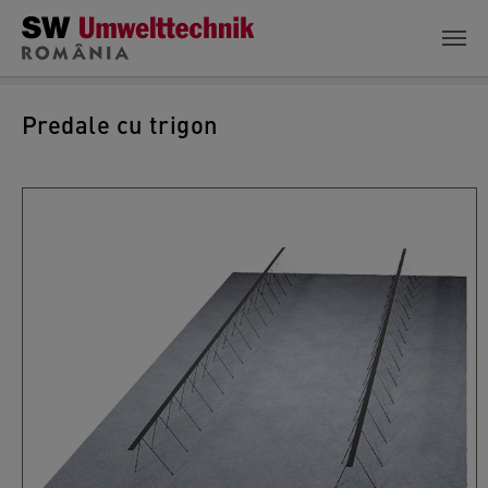
Skip to main content
Predale cu trigon