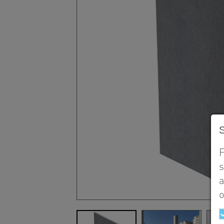
F
s
a
o