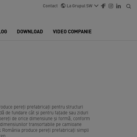
Contact
La Grupul SW
LOG
DOWNLOAD
VIDEO COMPANIE
uce pereți prefabricați pentru structuri
ndă de fundare cât și pentru fațade sau ziduri
pereți de orice dimensiune și formă, conform
ta dimensiunilor transortabile pe camioane
 România produce pereți prefabricați simpli
ren.