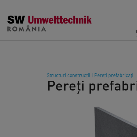
Skip to main content
Structuri construcţii
|
Pereți prefabricați
Pereți prefabr