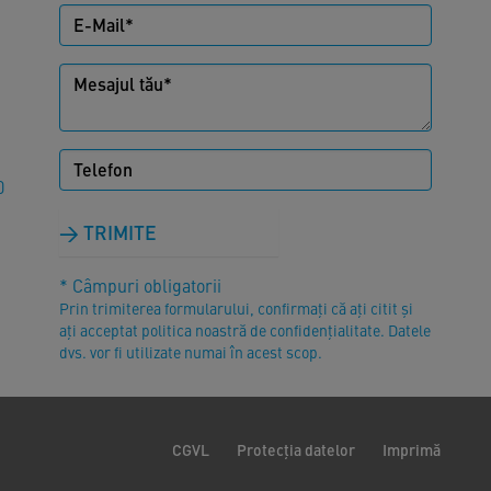
0
TRIMITE
* Câmpuri obligatorii
Prin trimiterea formularului, confirmați că ați citit și
ați acceptat politica noastră de confidențialitate. Datele
dvs. vor fi utilizate numai în acest scop.
CGVL
Protecția datelor
Imprimă