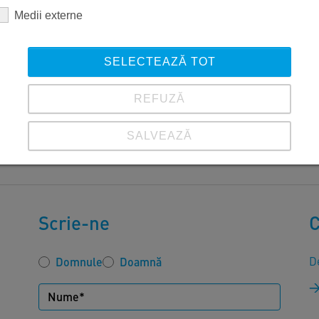
Medii externe
SELECTEAZĂ TOT
REFUZĂ
SALVEAZĂ
Vezi detalii
Imprimare
|
Protecția datelor
Scrie-ne
C
De
Domnule
Doamnă