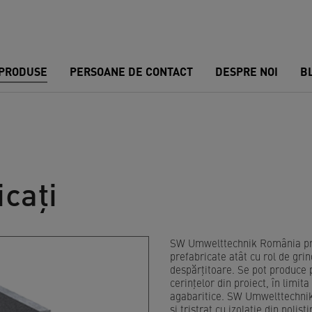
PRODUSE
PERSOANE DE CONTACT
DESPRE NOI
B
icați
SW Umwelttechnik România prod
prefabricate atât cu rol de gri
despărțitoare. Se pot produce 
cerințelor din proiect, în limi
agabaritice. SW Umwelttechnik
și tristrat cu izolație din polisti