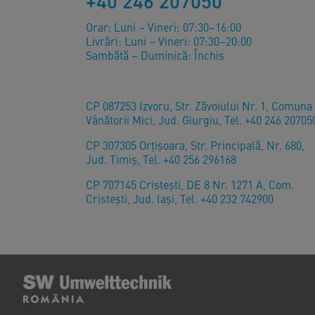
+40 246 207050
Orar: Luni – Vineri: 07:30–16:00
Livrări: Luni – Vineri: 07:30–20:00
Sambătă – Duminică: Închis
CP 087253 Izvoru, Str. Zăvoiului Nr. 1, Comuna
Vânătorii Mici, Jud. Giurgiu, Tel. +40 246 20705
CP 307305 Orţişoara, Str. Principală, Nr. 680,
Jud. Timiş, Tel. +40 256 296168
CP 707145 Cristești, DE 8 Nr. 1271 A, Com.
Cristești, Jud. Iași, Tel. +40 232 742900