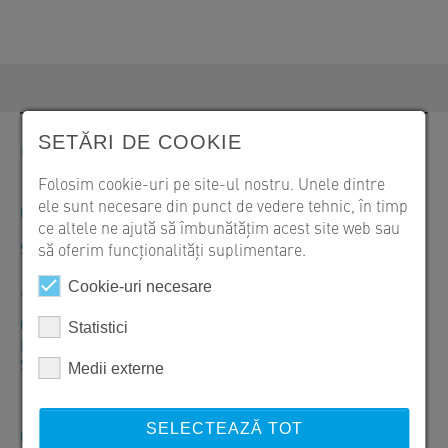
SETĂRI DE COOKIE
Contact
Folosim cookie-uri pe site-ul nostru. Unele dintre
ele sunt necesare din punct de vedere tehnic, în timp
Comenzi, oferte și informații despre produse
ce altele ne ajută să îmbunătățim acest site web sau
SW Umwelttechnik România S.R.L.
să oferim funcționalități suplimentare.
+40 246 207050
Cookie-uri necesare
Orar: Luni – Vineri: 07:30–16:00
Statistici
Livrări: Luni – Vineri: 07:30–20:00
Sambătă – Duminică: Închis
Medii externe
SELECTEAZĂ TOT
CP 087253 Izvoru, Str. Zăvoiului Nr. 1, Comuna Vânătorii