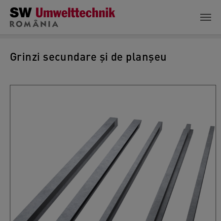
Skip to main content
Grinzi secundare și de planșeu