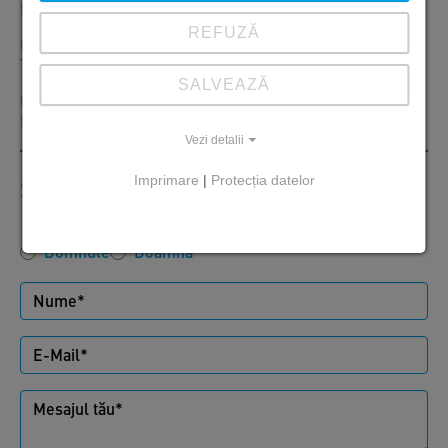
Mici, Jud. Giurgiu, Tel. +40 246 207050
REFUZĂ
CP 307305 Orţişoara, Str. Principală, Nr. 680, Jud. Timiş,
Tel. +40 256 296168
SALVEAZĂ
CP 707145 Cristești, DE 8 Nr. 1271 A, Com. Cristești, Jud.
Iași, Tel. +40 232 742900
Vezi detalii
Scrie-ne
Imprimare
|
Protecția datelor
Domnule
Doamnă