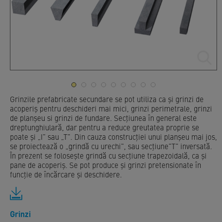
Grinzile prefabricate secundare se pot utiliza ca și grinzi de
acoperiș pentru deschideri mai mici, grinzi perimetrale, grinzi
de planșeu si grinzi de fundare. Secțiunea în general este
dreptunghiulară, dar pentru a reduce greutatea proprie se
poate și „I" sau „T". Din cauza construcției unui planșeu mai jos,
se proiectează o „grindă cu urechi", sau secțiune"T" inversată.
În prezent se folosește grindă cu secțiune trapezoidală, ca și
pane de acoperiș.
Se pot produce și grinzi pretensionate în
funcție de încărcare și deschidere.
Grinzi