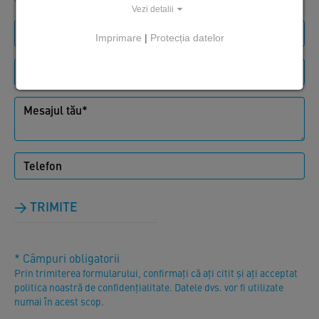
Vezi detalii
Imprimare
|
Protecția datelor
TRIMITE
* Câmpuri obligatorii
Prin trimiterea formularului, confirmați că ați citit și ați acceptat
politica noastră de confidențialitate. Datele dvs. vor fi utilizate
numai în acest scop.