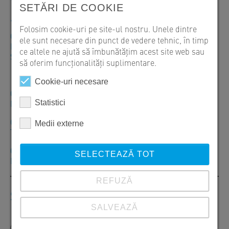
SETĂRI DE COOKIE
+40 246 207050
Folosim cookie-uri pe site-ul nostru. Unele dintre
Orar: Luni – Vineri: 07:30–16:00
ele sunt necesare din punct de vedere tehnic, în timp
Livrări: Luni – Vineri: 07:30–20:00
ce altele ne ajută să îmbunătățim acest site web sau
Sambătă – Duminică: Închis
să oferim funcționalități suplimentare.
Cookie-uri necesare
CP 087253 Izvoru, Str. Zăvoiului Nr. 1, Comuna Vânătorii
Mici, Jud. Giurgiu, Tel. +40 246 207050
Statistici
CP 307305 Orţişoara, Str. Principală, Nr. 680, Jud. Timiş,
Medii externe
Tel. +40 256 296168
CP 707145 Cristești, DE 8 Nr. 1271 A, Com. Cristești, Jud.
SELECTEAZĂ TOT
Iași, Tel. +40 232 742900
REFUZĂ
Scrie-ne
SALVEAZĂ
Domnule
Doamnă