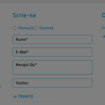
Scrie-ne
C
De
Domnule
Doamnă
0
TRIMITE