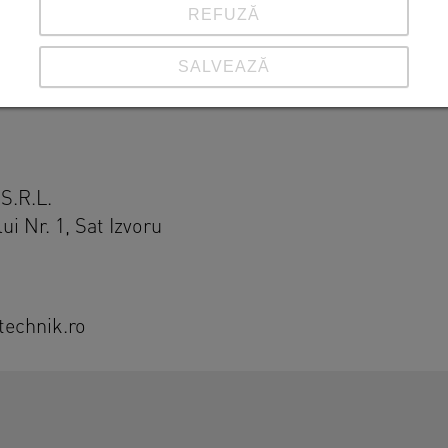
REFUZĂ
SALVEAZĂ
Vezi detalii
Imprimare
|
Protecția datelor
S.R.L.
ui Nr. 1, Sat Izvoru
technik.ro