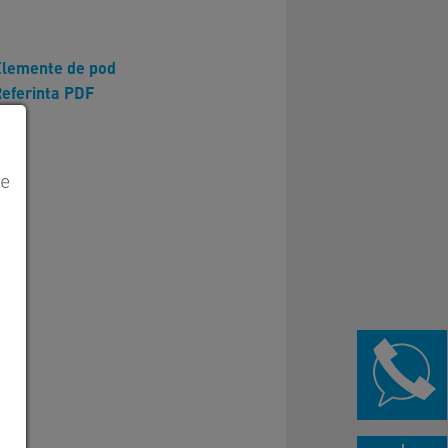
Elemente de pod
eferinta PDF
le