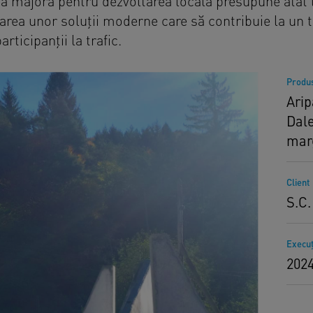
ă majoră pentru dezvoltarea locală presupune atât lu
rea unor soluții moderne care să contribuie la un tra
rticipanții la trafic.
Produs
Arip
Dale
marg
Client
S.C.
Execuţ
202