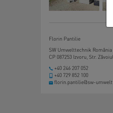
Florin Pantilie
SW Umwelttechnik România 
CP 087253 Izvoru, Str. Zăvoiul
+40 246 207 052
+40 729 852 100
florin.pantilie@sw-umwelt