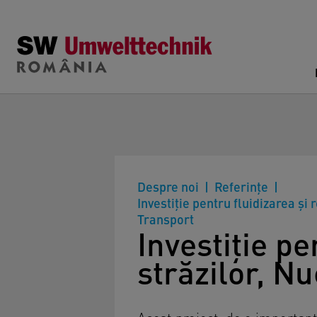
Skip to main content
Despre noi
Referinţe
Investiție pentru fluidizarea și
Transport
Investiție pe
străzilor, N