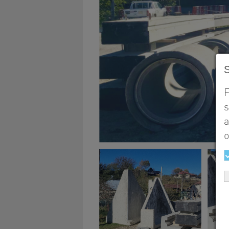
F
s
a
o