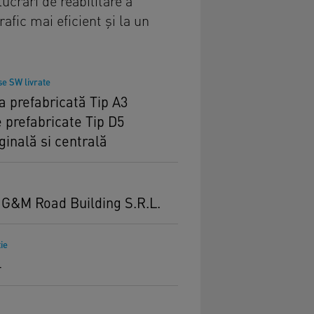
crări de reabilitare a
fic mai eficient și la un
e SW livrate
a prefabricată Tip A3
 prefabricate Tip D5
inală si centrală
 G&M Road Building S.R.L.
ie
4