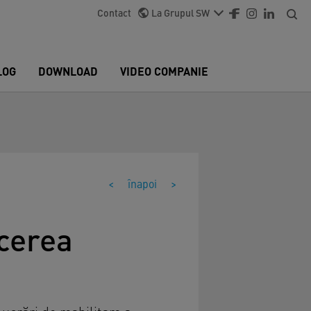
Contact
La Grupul SW
LOG
DOWNLOAD
VIDEO COMPANIE
<
înapoi
>
acerea