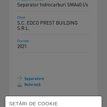
Separator hidrocarburi SMA40 l/s
Client
S.C. EDCO PREST BUILDING
S.R.L.
Execuţie
2021
Separatore
Referință
SETĂRI DE COOKIE