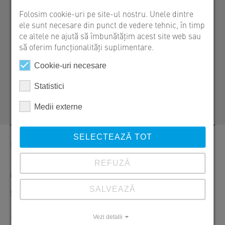
SW Umwelttechnik România S.R.L.
Folosim cookie-uri pe site-ul nostru. Unele dintre
RO 087253 Izvoru, Str. Zăvoiului 1, Com.
ele sunt necesare din punct de vedere tehnic, în timp
Vânătorii Mici, Jud. Giurgiu
ce altele ne ajută să îmbunătățim acest site web sau
să oferim funcționalități suplimentare.
+40 246 207 052
+40 729 852 100
Cookie-uri necesare
florin.pantilie@sw-umwelttechnik.ro
Statistici
Medii externe
SELECTEAZĂ TOT
Contact
REFUZĂ
Comenzi, oferte și informații despre produse
SALVEAZĂ
SW Umwelttechnik România S.R.L.
+40 246 207050
Vezi detalii