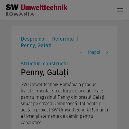
Skip to main content
Despre noi
Referinţe
Penny, Galați
<
înapoi
>
Structuri construcții
Penny, Galați
SW Umwelttechnik România a produs,
livrat și montat structura de prefabricate
pentru magazinul Penny din orașul Galați,
situat pe strada Domnească. Tot pentru
același proiect SW Umwelttechnik România
a livrat și elemente de cămin pentru
canalizare.