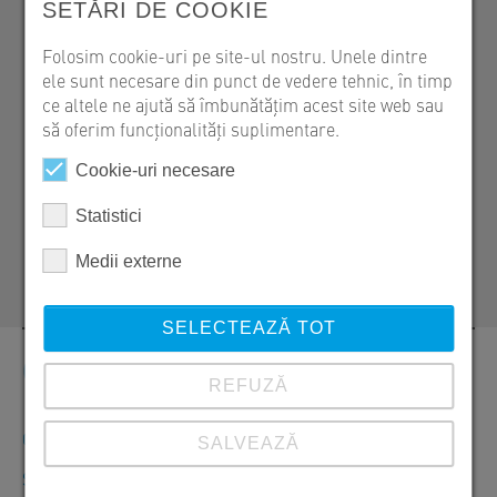
SETĂRI DE COOKIE
Folosim cookie-uri pe site-ul nostru. Unele dintre
Gabriel Niculae
ele sunt necesare din punct de vedere tehnic, în timp
SW Umwelttechnik Romania
ce altele ne ajută să îmbunătățim acest site web sau
RO 087253 Sat Izvoru, Str. Zăvoiului Nr. 1
să oferim funcționalități suplimentare.
+40 246 207 052
Cookie-uri necesare
+40 737 043 522
Statistici
gabriel.niculae@sw-umwelttechnik.ro
Medii externe
SELECTEAZĂ TOT
Contact
REFUZĂ
Comenzi, oferte și informații despre produse
SALVEAZĂ
SW Umwelttechnik România S.R.L.