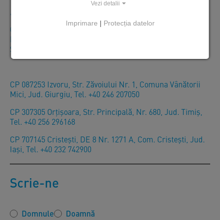
Vezi detalii
+40 246 207050
Imprimare
|
Protecția datelor
Orar: Luni – Vineri: 07:30–16:00
Livrări: Luni – Vineri: 07:30–20:00
Sambătă – Duminică: Închis
CP 087253 Izvoru, Str. Zăvoiului Nr. 1, Comuna Vânătorii
Mici, Jud. Giurgiu, Tel. +40 246 207050
CP 307305 Orţişoara, Str. Principală, Nr. 680, Jud. Timiş,
Tel. +40 256 296168
CP 707145 Cristești, DE 8 Nr. 1271 A, Com. Cristești, Jud.
Iași, Tel. +40 232 742900
Scrie-ne
Domnule
Doamnă