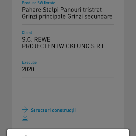
Produse SW livrate
Pahare Stalpi Panouri tristrat
Grinzi principale Grinzi secundare
Client
S.C. REWE
PROJECTENTWICKLUNG S.R.L.
Execuţie
2020
Structuri construcții