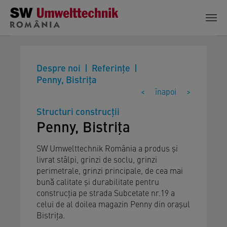
Skip to main content
Despre noi
Referinţe
Penny, Bistrița
<
înapoi
>
Structuri construcții
Penny, Bistrița
SW Umwelttechnik România a produs și
livrat stâlpi, grinzi de soclu, grinzi
perimetrale, grinzi principale, de cea mai
bună calitate și durabilitate pentru
construcția pe strada Subcetate nr.19 a
celui de al doilea magazin Penny din orașul
Bistrița.