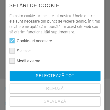
SETĂRI DE COOKIE
Claudiu Ciorobîtcă
Folosim cookie-uri pe site-ul nostru. Unele dintre
ele sunt necesare din punct de vedere tehnic, în timp
SW Umwelttechnik Romania
ce altele ne ajută să îmbunătățim acest site web sau
RO 087253 Sat Izvoru, Str. Zăvoiului Nr. 1
să oferim funcționalități suplimentare.
+40 246 207 052
Cookie-uri necesare
+40724 055 804
claudiu.ciorobitca@sw-
Statistici
umwelttechnik.ro
Medii externe
SELECTEAZĂ TOT
Contact
REFUZĂ
SALVEAZĂ
Comenzi, oferte și informații despre produse