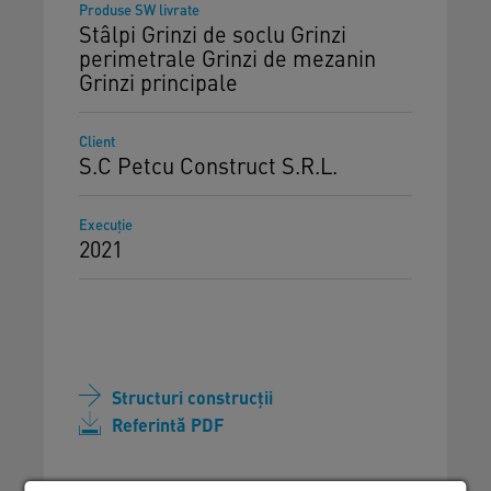
Produse SW livrate
Stâlpi Grinzi de soclu Grinzi
perimetrale Grinzi de mezanin
Grinzi principale
Client
S.C Petcu Construct S.R.L.
Execuţie
2021
Structuri construcții
Referintă PDF