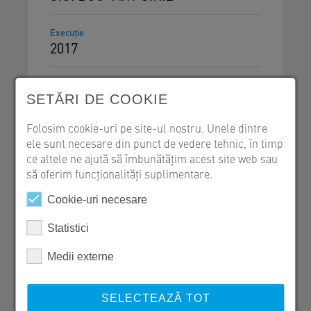
Execuţie
2017
SETĂRI DE COOKIE
Folosim cookie-uri pe site-ul nostru. Unele dintre
Fașii cu goluri
ele sunt necesare din punct de vedere tehnic, în timp
ce altele ne ajută să îmbunătățim acest site web sau
să oferim funcționalități suplimentare.
Cookie-uri necesare
Valentin Neculae
Statistici
SW Umwelttechnik Romania
Medii externe
RO 087253 Sat Izvoru, Str. Zăvoiului Nr. 1
+40 246 207 052
SELECTEAZĂ TOT
+40 730 632 224