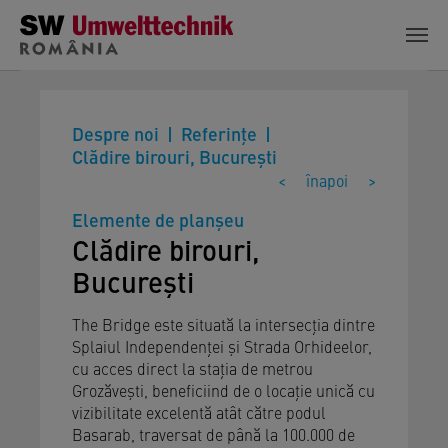
Skip to main content
Despre noi
Referinţe
Clădire birouri, București
<
înapoi
>
Elemente de planșeu
Clădire birouri,
București
The Bridge este situată la intersecția dintre
Splaiul Independenței și Strada Orhideelor,
cu acces direct la stația de metrou
Grozăvești, beneficiind de o locație unică cu
vizibilitate excelentă atât către podul
Basarab, traversat de până la 100.000 de