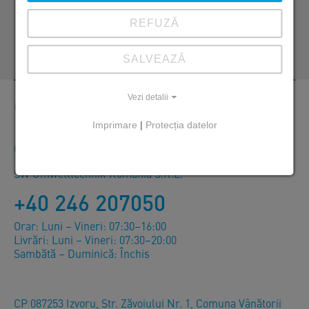
valentin.neculae@sw-umwelttechnik.ro
REFUZĂ
SALVEAZĂ
Vezi detalii
Contact
Imprimare
|
Protecția datelor
Comenzi, oferte și informații despre produse
SW Umwelttechnik România S.R.L.
+40 246 207050
Orar: Luni – Vineri: 07:30–16:00
Livrări: Luni – Vineri: 07:30–20:00
Sambătă – Duminică: Închis
CP 087253 Izvoru, Str. Zăvoiului Nr. 1, Comuna Vânătorii