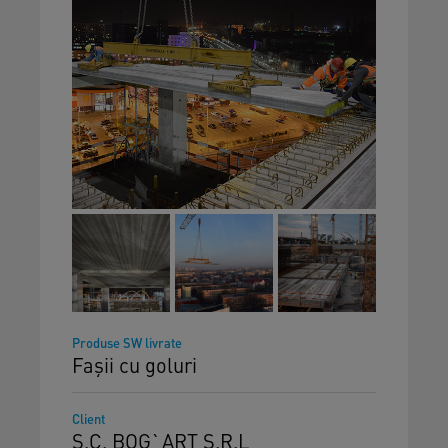
Produse SW livrate
Fașii cu goluri
Client
S.C. BOG`ART S.R.L