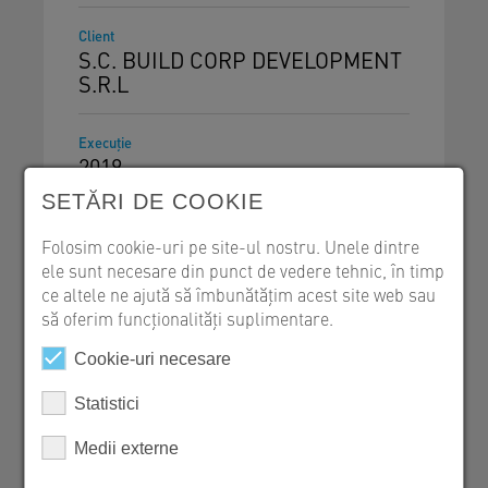
Client
S.C. BUILD CORP DEVELOPMENT
S.R.L
Execuţie
2019
SETĂRI DE COOKIE
Folosim cookie-uri pe site-ul nostru. Unele dintre
ele sunt necesare din punct de vedere tehnic, în timp
ce altele ne ajută să îmbunătățim acest site web sau
Structuri construcţii
să oferim funcționalități suplimentare.
Cookie-uri necesare
Statistici
Marius Olteanu
Medii externe
SW Umwelttechnik Romania