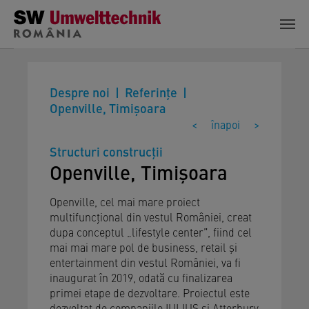
Skip to main content
Despre noi
Referinţe
Openville, Timișoara
<
înapoi
>
Structuri construcții
Openville, Timișoara
Openville, cel mai mare proiect
multifuncțional din vestul României, creat
dupa conceptul „lifestyle center”, fiind cel
mai mai mare pol de business, retail şi
entertainment din vestul României, va fi
inaugurat în 2019, odată cu finalizarea
primei etape de dezvoltare. Proiectul este
dezvoltat de companiile IULIUS şi Atterbury