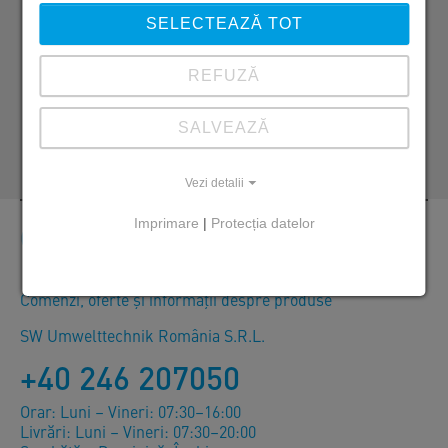
RO 087253 Sat Izvoru, Str. Zăvoiului Nr. 1
SELECTEAZĂ TOT
+40 246 207 052
REFUZĂ
+40 730 177 910
marius.olteanu@sw-umwelttechnik.ro
SALVEAZĂ
Vezi detalii
Imprimare
|
Protecția datelor
Contact
Comenzi, oferte și informații despre produse
SW Umwelttechnik România S.R.L.
+40 246 207050
Orar: Luni – Vineri: 07:30–16:00
Livrări: Luni – Vineri: 07:30–20:00