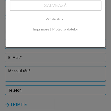
SALVEAZĂ
Scrie-ne
Vezi detalii
Imprimare
|
Protecția datelor
Domnule
Doamnă
TRIMITE