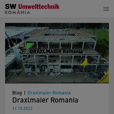
Skip to main content
Blog
Draxlmaier Romania
Draxlmaier Romania
11.10.2022