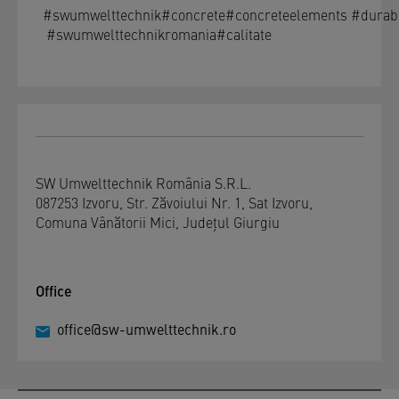
#swumwelttechnik
#concrete
#concreteelements
#durabi
#swumwelttechnikromania
#calitate
SW Umwelttechnik România S.R.L.
087253 Izvoru, Str. Zăvoiului Nr. 1, Sat Izvoru,
Comuna Vânătorii Mici, Judeţul Giurgiu
Office
office@sw-umwelttechnik.ro