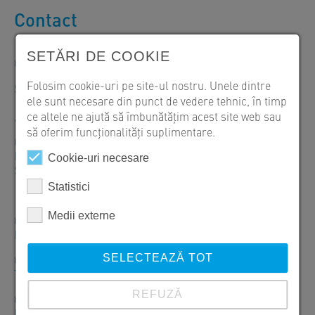
Contact
SETĂRI DE COOKIE
Comenzi, oferte și informații despre produse
Folosim cookie-uri pe site-ul nostru. Unele dintre
SW Umwelttechnik România S.R.L.
ele sunt necesare din punct de vedere tehnic, în timp
+40 246 207050
ce altele ne ajută să îmbunătățim acest site web sau
să oferim funcționalități suplimentare.
Orar: Luni – Vineri: 07:30–16:00
Livrări: Luni – Vineri: 07:30–20:00
Cookie-uri necesare
Sambătă – Duminică: Închis
Statistici
Medii externe
CP 087253 Izvoru, Str. Zăvoiului Nr. 1, Comuna Vânătorii
Mici, Jud. Giurgiu, Tel. +40 246 207050
CP 307305 Orţişoara, Str. Principală, Nr. 680, Jud. Timiş,
SELECTEAZĂ TOT
Tel. +40 256 296168
REFUZĂ
CP 707145 Cristești, DE 8 Nr. 1271 A, Com. Cristești, Jud.
Iași, Tel. +40 232 742900